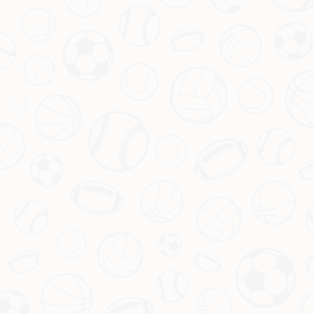
国安全力出击，点球大战制胜足协杯！
2026
足坛传奇贝肯鲍尔逝世，终年78岁
2026
NBA常规赛30队盘点：4队表现惊艳超预期，3队
成绩令人遗憾
2026
栏目导航
关于Kaiyun开云