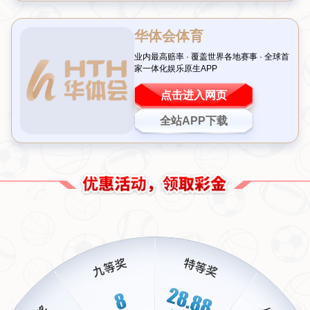
根据媒体透露，在最近一次非正式采访中，这名小将表达了
自己希望通过不断提升个人实力来打动主教练。对此，有分
析认为，如果能够在未来几场联赛继续保持高水平，无论从
技术指标还是心理素质，都足以证明其“准国脚”的竞争资
格。
为何骄傲红军选择放手？经济权衡或成关键因素
虽然*利物浦原定计划是长期培养这颗冉冉上升之星，但当