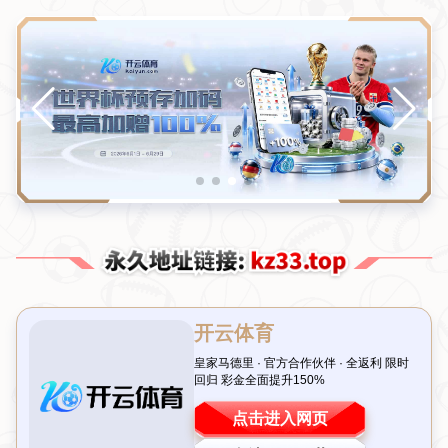
网站首页
新闻资讯
新闻资讯
Kaiyun（开云体育）通过多端支持打造安全、稳定的体育娱乐平
台，覆盖全球足球、篮球、电竞等赛事直播