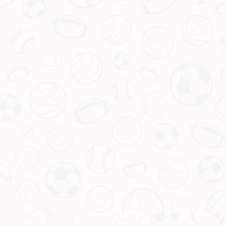
2026
栏目导航
关于Kaiyun开云
服务优势
团队介绍
新闻资讯
联系我们
友情链接