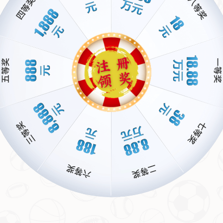
在篮球比赛中，漏吹往往是争议的主要来源，尤其是在高速
对抗中，裁判有时难以捕捉到每一个细微动作。但在这次尼
克斯与凯尔特人的对决中，官方明确表示不存在任何漏吹现
象。这一结论不仅体现了主裁团队的专业性，也反映了NBA
近年来在提升判罰准确性方面的努力。例如，借助
视频回放
技术
，裁判可以在关键时刻进行复核，确保判决无误。而本
场比赛，正是这种技术的合理运用，让每一项决定都经得起
推敲。
值得一提的是，报告中特别提到了一处关于
兰德尔疑似走步
的争议。在当时，部分观众认为这一动作未被及时吹罰，但
通过慢镜头回放可以清楚看到，兰德尔的脚步完全符合规
则。这一细节进一步印证了本次判罰的高透明度和公正性。
三、为何“全部正确”的报告如此重要
对于普通球迷来说，裁判報告可能只是一份冰冷的文件，但
它的意义远不止于此。首先，
公平性
是竞技体育的核心价值
之一。一份确认无误的裁定報告，不仅是对参赛队伍付出的