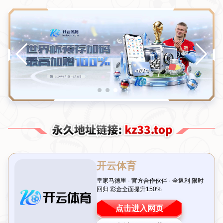
网站首页
新闻资讯
新闻资讯
Kaiyun（开云体育）通过多端支持打造安全、稳定的体育娱乐平
台，覆盖全球足球、篮球、电竞等赛事直播